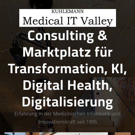
Skip
to
content
Consulting &
Marktplatz für
Transformation, KI,
Digital Health,
Digitalisierung
Erfahrung in der Medizinischen Informatik und
Innovationskraft seit 1995