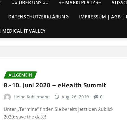
!
## ÜBER UNS ##
++ MARKTPLATZ ++
AUSSC
DATENSCHUTZERKLÄRUNG
IMPRESSUM | AGB |
MEDICAL IT VALLEY
ALLGEMEIN
8.-10. Juni 2020 – eHealth Summit
Heino Kuhlemann
Aug. 26, 2019
0
Unter „Termine“ finden Sie bereits jetzt den Aublick
2020: save the date!