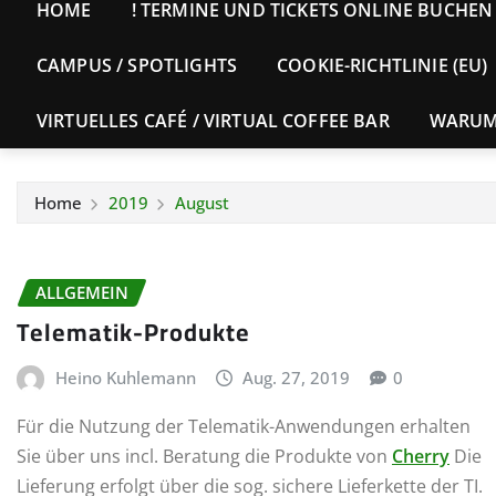
HOME
! TERMINE UND TICKETS ONLINE BUCHEN 
CAMPUS / SPOTLIGHTS
COOKIE-RICHTLINIE (EU)
VIRTUELLES CAFÉ / VIRTUAL COFFEE BAR
WARUM 
Home
2019
August
ALLGEMEIN
Telematik-Produkte
Heino Kuhlemann
Aug. 27, 2019
0
Für die Nutzung der Telematik-Anwendungen erhalten
Sie über uns incl. Beratung die Produkte von
Cherry
Die
Lieferung erfolgt über die sog. sichere Lieferkette der TI.