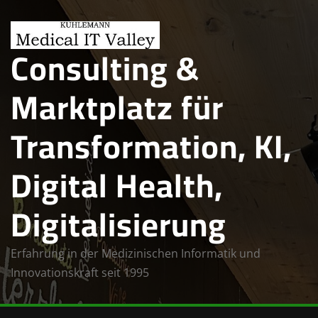
Skip
to
Consulting &
content
Marktplatz für
Transformation, KI,
Digital Health,
Digitalisierung
Erfahrung in der Medizinischen Informatik und
Innovationskraft seit 1995