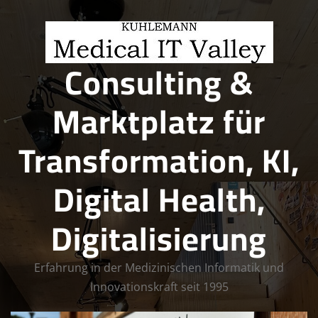
Skip
to
content
Consulting &
Marktplatz für
Transformation, KI,
Digital Health,
Digitalisierung
Erfahrung in der Medizinischen Informatik und
Innovationskraft seit 1995