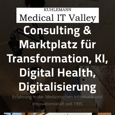
Skip
to
content
Consulting &
Marktplatz für
Transformation, KI,
Digital Health,
Digitalisierung
Erfahrung in der Medizinischen Informatik und
Innovationskraft seit 1995