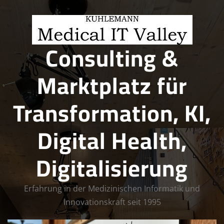
Skip
to
content
Consulting &
Marktplatz für
Transformation, KI,
Digital Health,
Digitalisierung
Erfahrung in der Medizinischen Informatik und
Innovationskraft seit 1995