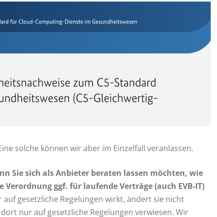
Eine solche können wir aber im Einzelfall veranlassen.
n Sie sich als Anbieter beraten lassen möchten, wie
 Verordnung ggf. für laufende Verträge (auch EVB-IT)
auf gesetzliche Regelungen wirkt, ändert sie nicht
dort nur auf gesetzliche Regelungen verwiesen. Wir