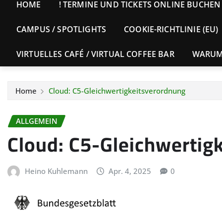
HOME
! TERMINE UND TICKETS ONLINE BUCHEN 
CAMPUS / SPOTLIGHTS
COOKIE-RICHTLINIE (EU)
VIRTUELLES CAFÉ / VIRTUAL COFFEE BAR
WARUM 
Home
Cloud: C5-Gleichwertigkeitsverordnung
ALLGEMEIN
Cloud: C5-Gleichwertig
Heino Kuhlemann
Apr. 4, 2025
0