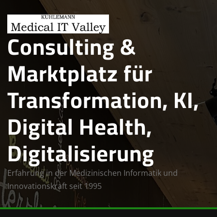
Skip
to
Consulting &
content
Marktplatz für
Transformation, KI,
Digital Health,
Digitalisierung
Erfahrung in der Medizinischen Informatik und
Innovationskraft seit 1995