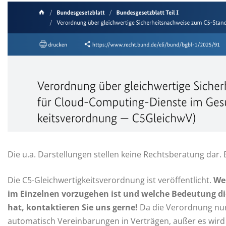
Die u.a. Darstellungen stellen keine Rechtsberatung dar. 
Die C5-Gleichwertigkeitsverordnung ist veröffentlicht.
Wen
im Einzelnen vorzugehen ist und welche Bedeutung die
hat, kontaktieren Sie uns gerne!
Da die Verordnung nur 
automatisch Vereinbarungen in Verträgen, außer es wird 