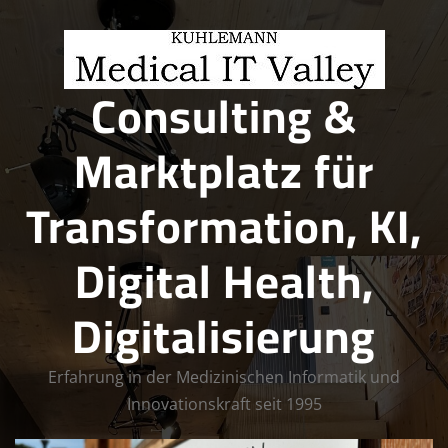
Skip
to
content
Consulting &
Marktplatz für
Transformation, KI,
Digital Health,
Digitalisierung
Erfahrung in der Medizinischen Informatik und
Innovationskraft seit 1995