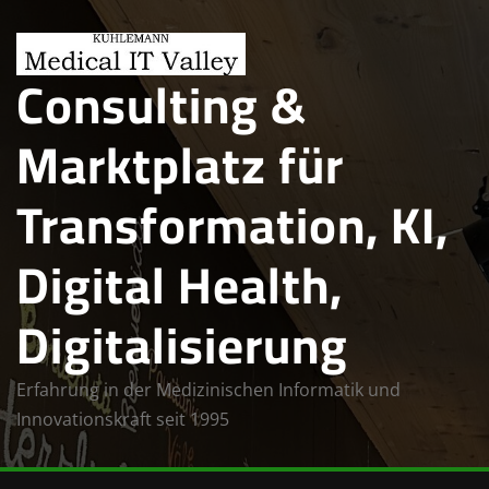
Skip
to
Consulting &
content
Marktplatz für
Transformation, KI,
Digital Health,
Digitalisierung
Erfahrung in der Medizinischen Informatik und
Innovationskraft seit 1995