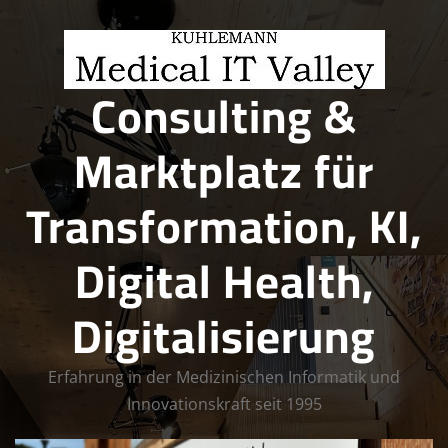
Skip
to
content
Consulting &
Marktplatz für
Transformation, KI,
Digital Health,
Digitalisierung
Erfahrung in der Medizinischen Informatik und
Innovationskraft seit 1995